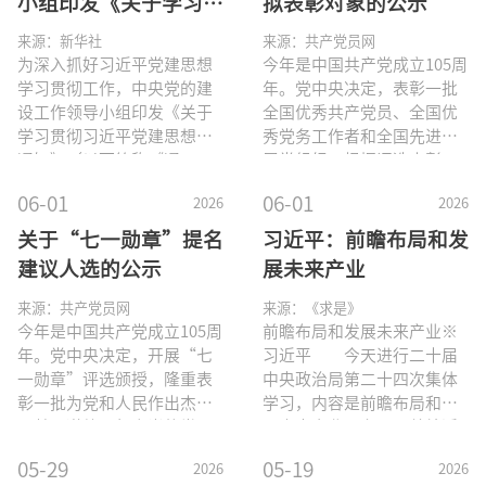
小组印发《关于学习贯
拟表彰对象的公示
彻习近平党建思想的通
来源：新华社
来源：共产党员网
知》
为深入抓好习近平党建思想
今年是中国共产党成立105周
学习贯彻工作，中央党的建
年。党中央决定，表彰一批
设工作领导小组印发《关于
全国优秀共产党员、全国优
学习贯彻习近平党建思想的
秀党务工作者和全国先进基
通知》（以下简称《通
层党组织。根据评选表彰工
知》）。《通知》指出，党
作部署，在各省（自治区、
06-01
06-01
2026
2026
的十八大以来，以习近平同
直辖市）党委、中央有关部
志为核心的党中央围绕建设
门（系统）党委（工委、党
关于“七一勋章”提名
习近平：前瞻布局和发
什么样的长期执政的马克思
组）、中央军委政治工作部
建议人选的公示
展未来产业
主义政党、怎样建设长期执
提出推荐对象的基础上，经
政的马克思主义政党的重大
过认真审核、遴选审议，确
来源：共产党员网
来源：《求是》
时代课题，提出一系列管党
定了全国优秀共产党员、全
今年是中国共产党成立105周
前瞻布局和发展未来产业※
治党、兴党强党新理念新思
国优秀党务工作者、全国先
年。党中央决定，开展“七
习近平 今天进行二十届
想新战略，形成习近平党建
进基层党组织拟表彰对象。
一勋章”评选颁授，隆重表
中央政治局第二十四次集体
思想。《通知》明确，习近
为充分发扬民主，广泛听取
彰一批为党和人民作出杰出
学习，内容是前瞻布局和发
平党建思想丰富和发展了马
意见，接受社会监督，现将
贡献、道德品行高尚的党
展未来产业，主要是总结近
克思主义建党学说，是坚持
有关拟表彰对象情况予以公
员。根据评选颁授工作部
年来我国未来产业发展情
05-29
05-19
2026
2026
把马克思主义基本原理同中
示，公示时间为2026年6月1
署，在各省（自治区、直辖
况，分析世界未来产业发展