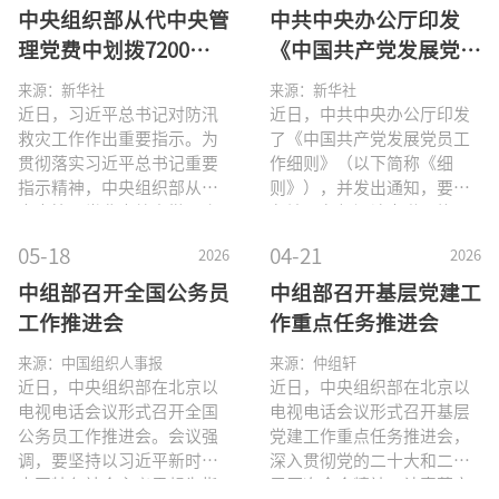
国具体实际相结合、同中华
日至6月5日。如对拟表彰对
市）党委、中央有关部门
趋势，对培育发展未来产业
中央组织部从代中央管
中共中央办公厅印发
优秀传统文化相结合推进党
象有异议，请于公示期内向
（系统）党委（工委、党
进行思考。 当前，新一
理党费中划拨7200万
《中国共产党发展党员
的理论创新的重大成果，是
中央组织部举报中心反映。
组）、中央军委政治工作部
轮科技
元用于支持安徽、广西
工作细则》
党和人民实践经验和集体智
反映方式为电话、信函、电
提名的基础上，经过初审、
来源：新华社
来源：新华社
慧的结晶，是习近平新时代
子邮件，信函以到达日邮戳
等6省区市抗灾救灾工
考察和审议研究，产生8名
近日，习近平总书记对防汛
近日，中共中央办公厅印发
中国特色社会主义思想的重
为准。以单位名义反映情况
“七一勋章”提名建议人
救灾工作作出重要指示。为
了《中国共产党发展党员工
作
要组成部分，为深入推进新
的材料需加盖
选。 为充分发扬民主，
贯彻落实习近平总书记重要
作细则》（以下简称《细
时代
广泛听取意见，接受社会监
指示精神，中央组织部从代
则》），并发出通知，要求
督，现将有关人选情况予以
中央管理党费中给安徽、广
各地区各部门认真遵照执
公示，公示时间为2026年6月
西等6省区市划拨专项资金
行。通知指出，发展党员工
05-18
04-21
2026
2026
1日至6月5日。如对提名建议
7200万元，用于支持抗灾救
作是党的建设一项重要的基
人选有异议，请于公示期内
灾工作。中央组织部要求，
础性工程。各级党委及其组
中组部召开全国公务员
中组部召开基层党建工
向中央组织部举报中心反
各地要认真贯彻落实习近平
织部门要深入贯彻新时代党
工作推进会
作重点任务推进会
映。反映方式为电话、信
总书记重要指示精神，全力
的建设总要求，贯彻全面从
函、电子邮件，信函以到达
应对灾情，扎实做好抗灾救
严治党战略方针，把抓好发
来源：中国组织人事报
来源：仲组轩
日邮戳为准。以单位名义反
灾工作，切实维护人民群众
展党员工作作为重大政治责
近日，中央组织部在北京以
近日，中央组织部在北京以
映情况的材料需加盖单位公
生命财产安全。中央组织部
任，认真贯彻执行《细则》
电视电话会议形式召开全国
电视电话会议形式召开基层
章，以个人名义反映情况的
强调，这笔党费要及时拨付
各项规定并加强督促指导，
公务员工作推进会。会议强
党建工作重点任务推进会，
基层，相关省区市要根据实
坚持标准，严格程序、严格
调，要坚持以习近平新时代
深入贯彻党的二十大和二十
际从本级管理党费中落实配
把关、严肃纪律，不断提高
中国特色社会主义思想为指
届历次全会精神，认真落实