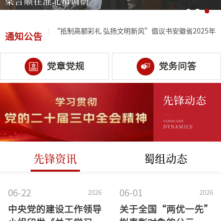
梁言顺在淮北市调研
活动盛宴来啦！
“抵制高额彩礼 弘扬文明新风”倡议书
安徽省2025年度
通知公告
党章党规
党务问答
先锋资讯
蜀组动态
06-22
06-01
2026
2026
中央党的建设工作领导
关于全国“两优一先”