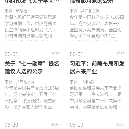
小组印发《关于学习贯
拟表彰对象的公示
彻习近平党建思想的通
来源：新华社
来源：共产党员网
知》
为深入抓好习近平党建思想
今年是中国共产党成立105周
学习贯彻工作，中央党的建
年。党中央决定，表彰一批
设工作领导小组印发《关于
全国优秀共产党员、全国优
学习贯彻习近平党建思想的
秀党务工作者和全国先进基
通知》（以下简称《通
层党组织。根据评选表彰工
知》）。《通知》指出，党
作部署，在各省（自治区、
06-01
06-01
2026
2026
的十八大以来，以习近平同
直辖市）党委、中央有关部
志为核心的党中央围绕建设
门（系统）党委（工委、党
关于“七一勋章”提名
习近平：前瞻布局和发
什么样的长期执政的马克思
组）、中央军委政治工作部
建议人选的公示
展未来产业
主义政党、怎样建设长期执
提出推荐对象的基础上，经
政的马克思主义政党的重大
过认真审核、遴选审议，确
来源：共产党员网
来源：《求是》
时代课题，提出一系列管党
定了全国优秀共产党员、全
今年是中国共产党成立105周
前瞻布局和发展未来产业※
治党、兴党强党新理念新思
国优秀党务工作者、全国先
年。党中央决定，开展“七
习近平 今天进行二十届
想新战略，形成习近平党建
进基层党组织拟表彰对象。
一勋章”评选颁授，隆重表
中央政治局第二十四次集体
思想。《通知》明确，习近
为充分发扬民主，广泛听取
彰一批为党和人民作出杰出
学习，内容是前瞻布局和发
平党建思想丰富和发展了马
意见，接受社会监督，现将
贡献、道德品行高尚的党
展未来产业，主要是总结近
克思主义建党学说，是坚持
有关拟表彰对象情况予以公
员。根据评选颁授工作部
年来我国未来产业发展情
05-29
05-19
2026
2026
把马克思主义基本原理同中
示，公示时间为2026年6月1
署，在各省（自治区、直辖
况，分析世界未来产业发展