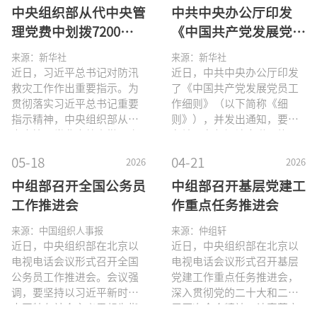
国具体实际相结合、同中华
日至6月5日。如对拟表彰对
市）党委、中央有关部门
趋势，对培育发展未来产业
中央组织部从代中央管
中共中央办公厅印发
优秀传统文化相结合推进党
象有异议，请于公示期内向
（系统）党委（工委、党
进行思考。 当前，新一
理党费中划拨7200万
《中国共产党发展党员
的理论创新的重大成果，是
中央组织部举报中心反映。
组）、中央军委政治工作部
轮科技
元用于支持安徽、广西
工作细则》
党和人民实践经验和集体智
反映方式为电话、信函、电
提名的基础上，经过初审、
来源：新华社
来源：新华社
慧的结晶，是习近平新时代
子邮件，信函以到达日邮戳
等6省区市抗灾救灾工
考察和审议研究，产生8名
近日，习近平总书记对防汛
近日，中共中央办公厅印发
中国特色社会主义思想的重
为准。以单位名义反映情况
“七一勋章”提名建议人
救灾工作作出重要指示。为
了《中国共产党发展党员工
作
要组成部分，为深入推进新
的材料需加盖
选。 为充分发扬民主，
贯彻落实习近平总书记重要
作细则》（以下简称《细
时代
广泛听取意见，接受社会监
指示精神，中央组织部从代
则》），并发出通知，要求
督，现将有关人选情况予以
中央管理党费中给安徽、广
各地区各部门认真遵照执
公示，公示时间为2026年6月
西等6省区市划拨专项资金
行。通知指出，发展党员工
05-18
04-21
2026
2026
1日至6月5日。如对提名建议
7200万元，用于支持抗灾救
作是党的建设一项重要的基
人选有异议，请于公示期内
灾工作。中央组织部要求，
础性工程。各级党委及其组
中组部召开全国公务员
中组部召开基层党建工
向中央组织部举报中心反
各地要认真贯彻落实习近平
织部门要深入贯彻新时代党
工作推进会
作重点任务推进会
映。反映方式为电话、信
总书记重要指示精神，全力
的建设总要求，贯彻全面从
函、电子邮件，信函以到达
应对灾情，扎实做好抗灾救
严治党战略方针，把抓好发
来源：中国组织人事报
来源：仲组轩
日邮戳为准。以单位名义反
灾工作，切实维护人民群众
展党员工作作为重大政治责
近日，中央组织部在北京以
近日，中央组织部在北京以
映情况的材料需加盖单位公
生命财产安全。中央组织部
任，认真贯彻执行《细则》
电视电话会议形式召开全国
电视电话会议形式召开基层
章，以个人名义反映情况的
强调，这笔党费要及时拨付
各项规定并加强督促指导，
公务员工作推进会。会议强
党建工作重点任务推进会，
基层，相关省区市要根据实
坚持标准，严格程序、严格
调，要坚持以习近平新时代
深入贯彻党的二十大和二十
际从本级管理党费中落实配
把关、严肃纪律，不断提高
中国特色社会主义思想为指
届历次全会精神，认真落实