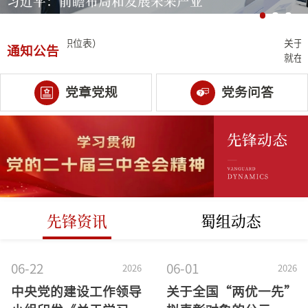
前瞻布局和发展未来产业
省委举行
班开班式
试录用公务员职位表）
关于公
通知公告
就在今
党章党规
党务问答
先锋资讯
蜀组动态
06-22
06-01
2026
2026
中央党的建设工作领导
关于全国“两优一先”