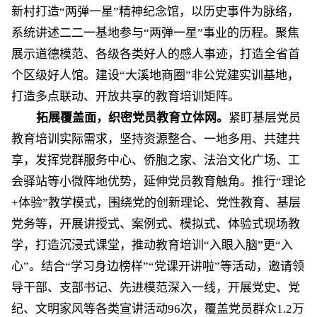
新村打造“两弹一星”精神纪念馆，以历史事件为脉络，
系统讲述二二一基地参与“两弹一星”事业的历程。聚焦
展示道德模范、各级各类好人的感人事迹，打造全省首
个区级好人馆。建设“大溪地商圈”非公党建实训基地，
打造多点联动、开放共享的教育培训矩阵。
拓展覆盖面，织密党员教育立体网。
紧盯基层党员
教育培训实际需求，坚持资源整合、一地多用、共建共
享，发挥党群服务中心、侨胞之家、法治文化广场、工
会驿站等小微阵地优势，延伸党员教育触角
。
推行
“理论
+体验”教学模式，围绕党的创新理论、党性教育、基层
党务等，开展讲授式、案例式、模拟式、体验式现场教
学，打造沉浸式课堂，推动教育培训“入眼入脑”更“入
心”
。
结合
“学习身边榜样”“党课开讲啦”等活动，邀请领
导干部、支部书记、先进模范深入一线，开展党史、党
纪、文明家风等各类宣讲活动96次，覆盖党员群众1.2万