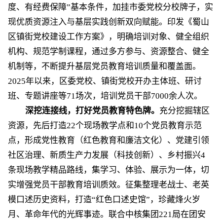
度、有经费保障”基本条件，加挂市委党校分校牌子，实
现优质资源注入与基层实践创新双向赋能。印发《蜀山
区镇街党校建设工作方案》，明确培训对象、健全组织
机构、规范学制课程，通过多方参与、资源整合、健全
机制等，不断提升基层党员教育培训质量和覆盖面。
2025年以来，区委党校、镇街党校开办主体班、研讨
班、专题讲座等71场次，培训党员干部7000余人次。
深挖连接线，打好党员教育特色牌。
充分挖掘辖区
资源，
先后打造
22个现场教学点和10个党员教育示范
点，形成党性教育（红色教育和廉洁文化）、党建引领
社区治理、新质生产力发展（科技创新）、乡村振兴4
条现场教学精品路线，集学习、体验、展示为一体，切
实增强党员干部教育培训质效。征集整理老战士、老英
模口述历史资料，打造“红色口述史馆”，珍藏烽火岁
月、革命年代的光辉事迹。联合中核集团221局在团安