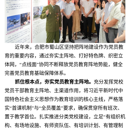
近年来，
合肥市
蜀山区
坚持把阵地建设作为党员教
育的重要内容，通过夯实主阵地、打好特色牌、织密立
体网，
“点线面”协同不断释放党员教育阵地势能，健全
完善党员教育基础保障体系
。
抓住根本点，夯实党员教育主阵地。
充分
发挥党校
党员干部教育
主阵地、主渠道作用，将习近平新时代中
国特色社会主义思想作为教育培训的核心主线，严格落
实
“首课机制”与“全员覆盖”要求，确保贯穿所有班次、
置于教学首位。
扎实推进分类党校建设，立足
“有组织机
构、有场地设施、有师资队伍、有培训计划、有管理制