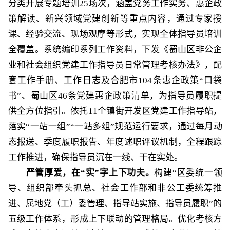
分类开展专题培训
25场次，涵盖党务工作实务、惠企政
策解读、新兴领域党建创新等重点内容，通过专家授
课、经验交流、现场观摩等形式，实现全体指导员培训
全覆盖。系统编印系列工作资料，下发《蜀山区非公企
业和社会组织党建工作指导员日常管理考核办法》，配
套工作手册、工作日志及合肥市104条惠企政策“口袋
书”、蜀山区46条党建惠企政策清单，为指导员履职提
供全方位指引。依托11个镇街开发区党建工作指导站，
落实“一站一组”
“
一站多组
”
规范运行要求，通过每月动
态报送、季度履职报告、年度述职评议机制，全程跟踪
工作推进，确保指导员沉在一线、干在实处。
严管厚爱，在
“实”字上下功夫。
构建
“区委统一领
导、组织部牵头抓总、社会工作部和非公工委统筹推
进、属地党（工）委管理、指导站实施、指导员履职”的
五级工作体系，形成上下联动的管理格局。
优化考核方