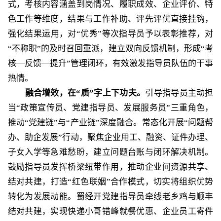
式，
考核内容涵盖到岗情况、履职成效、企业评价、特
色工作等维度，结果与工作补助、评先评优直接挂钩
，
强化结果运用，对
“优秀”等次指导员予以表彰推荐，对
“不称职”的及时召回重派，建立双向反馈机制，形成“考
核—反馈—提升”管理闭环，有效激发指导员队伍的干事
热情。
融合增效，在
“质”字上下功夫。
引导指导员主动担
当
“政策宣传员、党建指导员、发展服务员”三重角色，
推动“党建链”与“产业链”深度融合。常态化开展“问题帮
办、助企发展”行动，聚焦企业用工、融资、证件办理、
子女入学等急难愁盼，建立问题台账与闭环解决机制。
鼓励指导员发挥桥梁纽带作用，推动企业间资源共享、
结对共建，打造“红色联姻”合作模式，切实将组织优势
转化为发展动能。蜀经开党建指导员牵线老乡鸡与顺丰
结对共建，实现快递小哥错峰就餐优惠、企业员工寄件