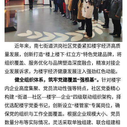
近年来，
南七街道洪岗社区党委紧扣楼宇经济高质
量发展
，
创新
打造
“楼上楼下
·
红立方
”特色
党建品牌
，将
组织覆盖、服务优化与品牌塑造深度融合，精准对接企
业发展诉求，为楼宇经济健康发展注入强劲红色动能。
健全组织体系，筑牢党建覆盖
“强根基”
。
针对楼宇
内企业高度集聚、党员流动性强等特点，社区党委精心
构建
“街道
—
社区
—
楼宇
—
企业
”四级联动组织架构，择
优选配楼宇党委书记，创新设立“楼管家”专属岗位，确
保党的组织与工作全面覆盖。根据企业规模大小、党员
数量分布等实际情况，灵活采取单独
组建、联合组建相