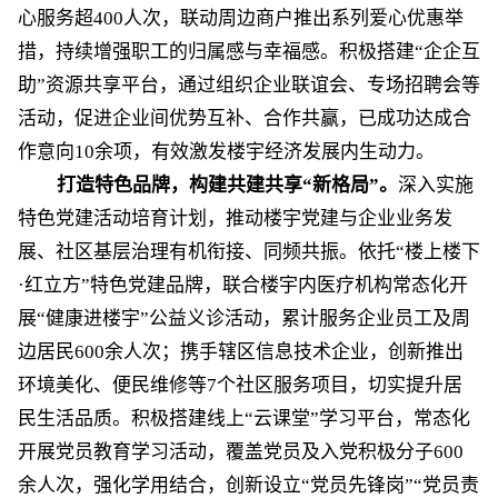
心服务超
400
人次，联动周边商户推出系列爱心优惠举
措，持续增强职工的归属感与幸福感。积极搭建
“企企互
助”资源共享平台，通过组织企业联谊会、专场招聘会等
活动，促进企业间优势互补、合作共赢，已成功达成合
作意向
10
余项，有效激发楼宇经济发展内生动力。
打造特色品牌，构建共建共享
“新格局”
。
深入实施
特色党建活动培育计划，推动楼宇党建与企业业务发
展、社区基层治理有机衔接、同频共振。依托
“楼上楼下
·
红立方
”特色
党建品牌
，
联合楼宇内医疗机构常态化开
展
“健康进楼宇”公益义诊活动，累计服务企业员工及周
边居民
600
余人次；携手辖区信息技术企业，创新推出
环境美化、便民维修等
7
个社区服务项目，切实提升居
民生活品质。积极搭建线上
“云课堂”学习平台，常态化
开展党员教育学习活动，覆
盖党员及入党积极分子
600
余人次
，
强化
学用结合，
创新设立
“党员先锋岗”“党员责