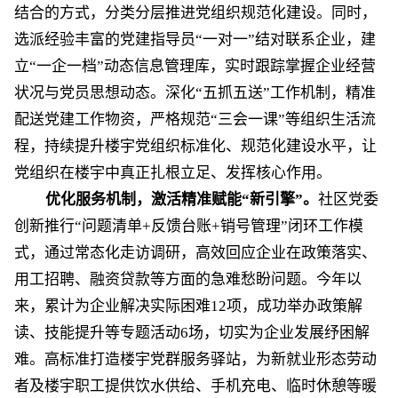
结合的方式，分类分层推进党组织规范化建设。同时，
选派经验丰富的党建指导员
“一对一”结对联系企业，建
立“一企一档”动态信息管理库，实时跟踪掌握企业经营
状况与党员思想动态。深化“五抓五送”工作机制，精准
配送党建工作物资，严格规范“三会一课”等组织生活流
程，持续提升楼宇党组织标准化、规范化建设水平，让
党组织在楼宇中真正扎根立足、发挥核心作用。
优化服务机制，激活精准赋能
“新引擎
”。
社区党委
创新推行
“问题清单
+
反馈台账
+
销号管理
”闭环工作模
式，
通过
常态化走访调研，高效回应企业在政策落实、
用工招聘、融资贷款等方面的急难愁
盼问题。今年以
来，累计为企业
解决实际困难
12
项，成功举办政策解
读、技能提升等专题活动
6
场，切实为企业发展纾困解
难。高标准打造楼宇党群服务驿站，为新就业形态劳动
者及楼宇职工提供饮水供给、手机充电、临时休憩等暖