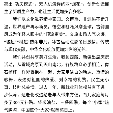
亮出“功夫模式”，无人机演绎绚丽“烟花”。创新创造催
生了新质生产力，也让生活更加多姿多彩。
我们以文化滋养精神家园。文博热、非遗热不断升
温，世界遗产再添新员，悟空和哪吒风靡全球，古韵国
风成为年轻人眼中的
“顶流审美”。文旅市场人气火爆，
“城超”“村超”热闹非凡，冰雪运动点燃冬日激情。传统
与现代交融，中华文化绽放更加灿烂的光芒。
我们共创共享美好生活。我到西藏、新疆出席庆祝
活动，从雪域高原到天山南北，各族群众心手相连，像
石榴籽一样紧紧抱在一起，大家用洁白的哈达、热情的
歌舞，表达对祖国的热爱、对幸福的礼赞。民生无小
事，枝叶总关情。过去一年，新就业群体权益有了进一
步保障，适老化改造给老年人带来方便，育儿家庭每月
多了
300元补贴。柴米油盐、三餐四季，每个“小家”热
气腾腾，中国这个“大家”就蒸蒸日上。