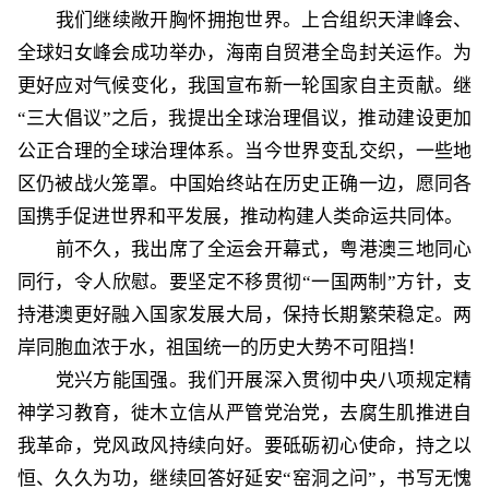
我们继续敞开胸怀拥抱世界。上合组织天津峰会、
全球妇女峰会成功举办，海南自贸港全岛封关运作。为
更好应对气候变化，我国宣布新一轮国家自主贡献。继
“三大倡议”之后，我提出全球治理倡议，推动建设更加
公正合理的全球治理体系。当今世界变乱交织，一些地
区仍被战火笼罩。中国始终站在历史正确一边，愿同各
国携手促进世界和平发展，推动构建人类命运共同体。
前不久，我出席了全运会开幕式，粤港澳三地同心
同行，令人欣慰。要坚定不移贯彻
“一国两制”方针，支
持港澳更好融入国家发展大局，保持长期繁荣稳定。两
岸同胞血浓于水，祖国统一的历史大势不可阻挡！
党兴方能国强。我们开展深入贯彻中央八项规定精
神学习教育，徙木立信从严管党治党，去腐生肌推进自
我革命，党风政风持续向好。要砥砺初心使命，持之以
恒、久久为功，继续回答好延安
“窑洞之问”，书写无愧