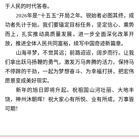
于人民的时代答卷。
2026年是“十五五”开局之年。锐始者必图其终，成
功者先计于始。我们要锚定目标任务，坚定信心、乘势
而上，扎实推动高质量发展，进一步全面深化改革开
放，推进全体人民共同富裕，续写中国奇迹新篇章。
山海寻梦，不觉其远；前路迢迢，阔步而行。让我
们拿出跃马扬鞭的勇气，激发万马奔腾的活力，保持马
不停蹄的干劲，一起为梦想奋斗、为幸福打拼，把宏伟
愿景变成美好现实。
新年的旭日即将升起。祝祖国山河壮丽、大地丰
饶，神州沐朝晖！祝大家心有所悦、业有所成，万事皆
可期！