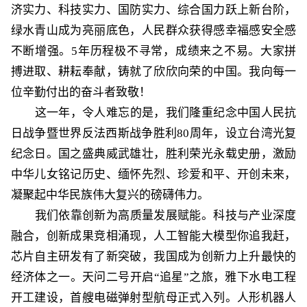
济实力、科技实力、国防实力、综合国力跃上新台阶，
绿水青山成为亮丽底色，人民群众获得感幸福感安全感
不断增强。5年历程极不寻常，成绩来之不易。大家拼
搏进取、耕耘奉献，铸就了欣欣向荣的中国。我向每一
位辛勤付出的奋斗者致敬！
这一年，令人难忘的是，我们隆重纪念中国人民抗
日战争暨世界反法西斯战争胜利
80周年，设立台湾光复
纪念日。国之盛典威武雄壮，胜利荣光永载史册，激励
中华儿女铭记历史、缅怀先烈、珍爱和平、开创未来，
凝聚起中华民族伟大复兴的磅礴伟力。
我们依靠创新为高质量发展赋能。科技与产业深度
融合，创新成果竞相涌现，人工智能大模型你追我赶，
芯片自主研发有了新突破，我国成为创新力上升最快的
经济体之一。天问二号开启
“追星”之旅，雅下水电工程
开工建设，首艘电磁弹射型航母正式入列。人形机器人